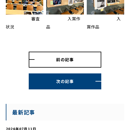
審査
入賞作
入
状況
品
賞作品
前の記事
次の記事
最新記事
2026年07月11日