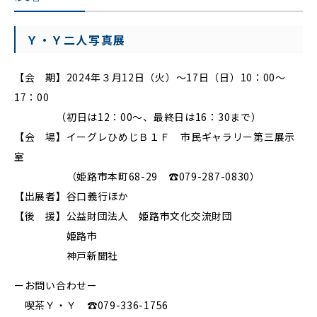
Ｙ・Ｙ二人写真展
【会 期】2024年３月12日（火）～17日（日）10：00～
17：00
（初日は12：00～、最終日は16：30まで）
【会 場】イーグレひめじＢ１Ｆ 市民ギャラリー第三展示
室
（姫路市本町68-29 ☎079-287-0830）
【出展者】谷口義行ほか
【後 援】公益財団法人 姫路市文化交流財団
姫路市
神戸新聞社
ーお問い合わせー
喫茶Ｙ・Ｙ ☎079-336-1756